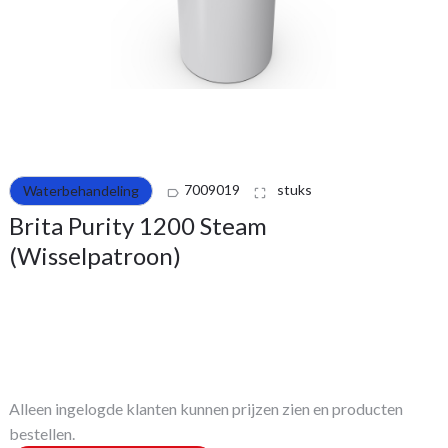
7009019
stuks
Waterbehandeling
label_outline
crop_free
Brita Purity 1200 Steam
(Wisselpatroon)
Alleen ingelogde klanten kunnen prijzen zien en producten
bestellen.