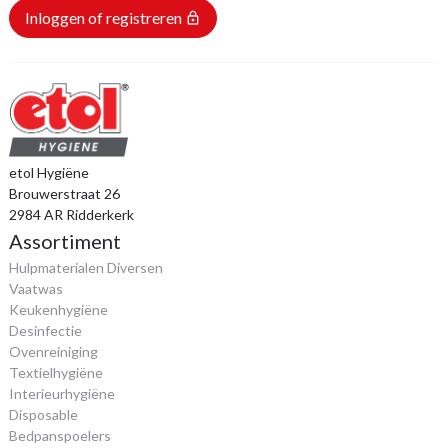
Inloggen of registreren
lock_outline
etol Hygiëne
Brouwerstraat 26
2984 AR Ridderkerk
Assortiment
Hulpmaterialen Diversen
Vaatwas
Keukenhygiëne
Desinfectie
Ovenreiniging
Textielhygiëne
Interieurhygiëne
Disposable
Bedpanspoelers